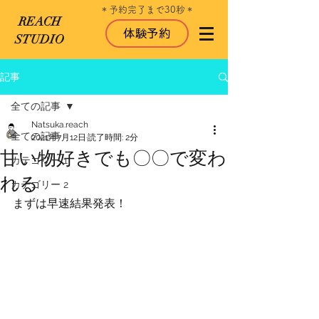
＊​予約完了まで30秒＊
REACH
体験予約
STUDIO
記事
全ての記事
Natsuka.reach
全ての記事
2021年7月12日
読了時間: 2分
甘い物好きでも〇〇で変わ
カテゴリー 1
れる
カテゴリー 2
まずは早速結果発表！