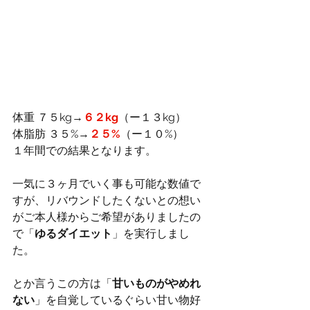
体重 ７５kg→
６２kg
（ー１３kg）
体脂肪 ３５%→
２５%
（ー１０%）
１年間での結果となります。
一気に３ヶ月でいく事も可能な数値で
すが、リバウンドしたくないとの想い
がご本人様からご希望がありましたの
で「
ゆるダイエット
」を実行しまし
た。
とか言うこの方は「
甘いものがやめれ
ない
」を自覚しているぐらい甘い物好