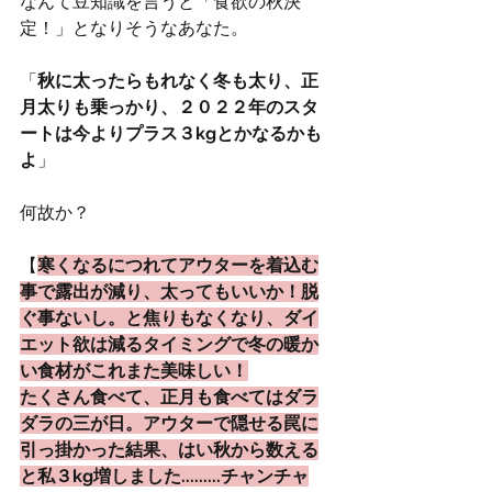
なんて豆知識を言うと「食欲の秋決
定！」となりそうなあなた。
「
秋に太ったらもれなく冬も太り、正
月太りも乗っかり、２０２２年のスタ
ートは今よりプラス３kgとかなるかも
よ
」
何故か？
【
寒くなるにつれてアウターを着込む
事で露出が減り、太ってもいいか！脱
ぐ事ないし。と焦りもなくなり、ダイ
エット欲は減るタイミングで冬の暖か
い食材がこれまた美味しい！
たくさん食べて、正月も食べてはダラ
ダラの三が日。アウターで隠せる罠に
引っ掛かった結果、はい秋から数える
と私３kg増しました.........チャンチャ