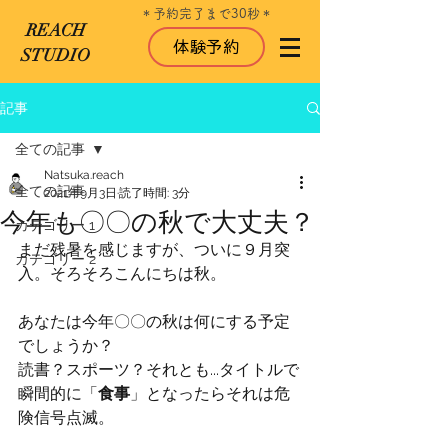
＊​予約完了まで30秒＊
REACH
体験予約
STUDIO
記事
全ての記事
Natsuka.reach
全ての記事
2021年9月3日
読了時間: 3分
今年も〇〇の秋で大丈夫？
カテゴリー 1
まだ残暑を感じますが、ついに９月突
カテゴリー 2
入。そろそろこんにちは秋。
あなたは今年〇〇の秋は何にする予定
でしょうか？
読書？スポーツ？それとも...タイトルで
瞬間的に「
食事
」となったらそれは危
険信号点滅。