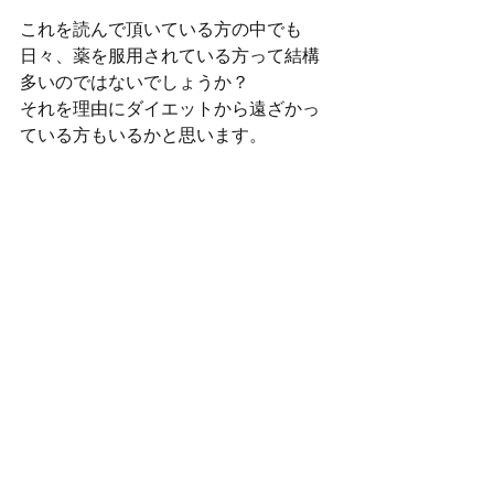
これを読んで頂いている方の中でも
日々、薬を服用されている方って結構
多いのではないでしょうか？
それを理由にダイエットから遠ざかっ
ている方もいるかと思います。
でもこうやってハンデがあろうと諦め
ない気持ち一つで身体の変化を楽しめ
た方もいます。
数値としては「２ヶ月半でそんなもん
かぁ〜」と少なく感じる方もいるかも
しれません。
NoNoNo。
見てわかる通り数値ではなく、見た目
の変化。
ここに尽きます。