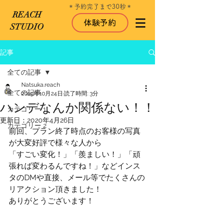
＊​予約完了まで30秒＊
REACH
体験予約
STUDIO
記事
全ての記事
Natsuka.reach
全ての記事
2019年10月24日
読了時間: 3分
ハンデなんか関係ない！！
カテゴリー 1
更新日：
2020年4月26日
カテゴリー 2
前回、プラン終了時点のお客様の写真
が大変好評で様々な人から
「すごい変化！」「羨ましい！」「頑
張れば変わるんですね！」などインス
タのDMや直接、メール等でたくさんの
リアクション頂きました！
ありがとうございます！