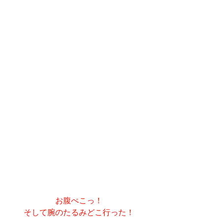
お腹ぺこっ！
そして腕のたるみどこ行った！